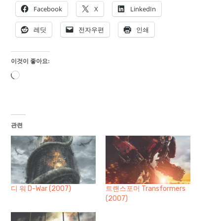
Facebook
X
LinkedIn
레딧
전자우편
인쇄
이것이 좋아요:
로
드
중...
관련
디 워 D-War (2007)
트랜스포머 Transformers
(2007)