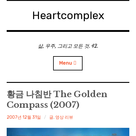
Skip
to
Heartcomplex
content
삶, 우주, 그리고 모든 것. 42.
Menu
홈
황금 나침반 The Golden
Compass (2007)
Private Military Manager: Tactical Auto Battler
irene
2007년 12월 31일
글
,
영상 리뷰
Plebby Quest: The Crusades
GOTYS