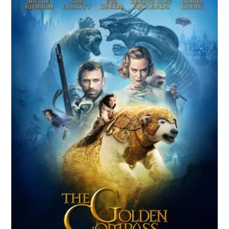
Paper Star Fighters
Homemade Studio
Blender Training
English