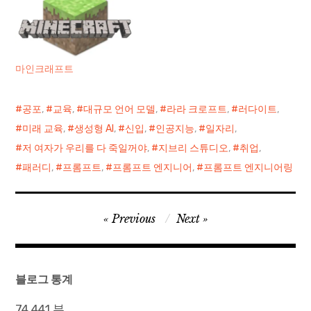
마인크래프트
공포
,
교육
,
대규모 언어 모델
,
라라 크로프트
,
러다이트
,
미래 교육
,
생성형 AI
,
신입
,
인공지능
,
일자리
,
저 여자가 우리를 다 죽일꺼야
,
지브리 스튜디오
,
취업
,
패러디
,
프롬프트
,
프롬프트 엔지니어
,
프롬프트 엔지니어링
글
Previous
Next
탐
색
블로그 통계
74,441 뷰