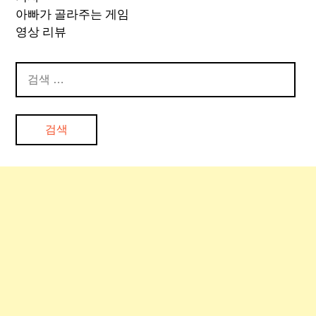
아빠가 골라주는 게임
영상 리뷰
검
색: