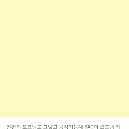
전편의 오프닝도 그렇고 공각기동대 SAC의 오프닝 가