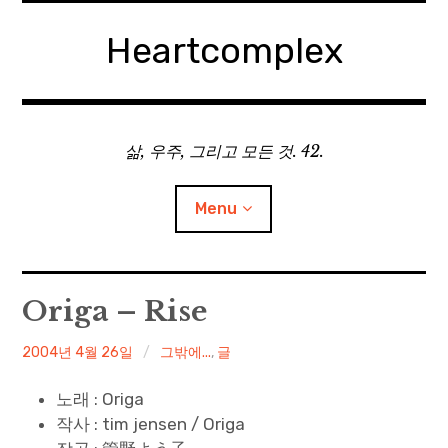
Skip
to
Heartcomplex
content
삶, 우주, 그리고 모든 것. 42.
Menu
홈
Origa – Rise
Private Military Manager: Tactical Auto Battler
irene
2004년 4월 26일
그밖에...
,
글
Plebby Quest: The Crusades
노래 : Origa
작사 : tim jensen / Origa
GOTYS