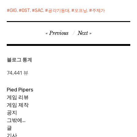
는 마음으로 보게된 카레이
즘 한창 듣고 있는…
는건 아니고, 대부분의…
GIG
,
OST
,
SAC
,
공각기동대
,
오프닝
,
주제가
도 스타(カレイドスタ)의 1
화의 플레이 버튼을 눌렀을
때, 무지막지하게 놀란 안좋
은 추억(...)이 있다. 대뜸 카
글
Previous
Next
레이도 뉴스 어쩌구로 시작
탐
하는 오프닝 프롤로그에서
우리나라 걸 그룹인 슈가가
색
등장한 것-실은 엔딩곡까지
블로그 통계
불렀다. 대단한 아가씨들.…
74,441 뷰
Pied Pipers
게임 리뷰
게임 제작
공지
그밖에…
글
기사