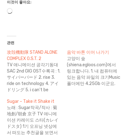
이것이 좋아요:
로
드
중...
관련
攻殻機動隊 STAND ALONE
음악 바톤 이어 나가기
COMPLEX O.S.T. 2
고양이 숲
TV 애니메이션 공각기동대
(shiena.egloos.com)에서
SAC 2nd GIG OST수록곡 : 1.
링크합니다. 1. 내 컴퓨터에
サイバーバード 2. rise 3.
있는 음악 파일의 크기Music
ride on technology 4. アイ
폴더에만 4.25Gb 이군요.
ドリング 5. i can't be
그외 폴더에는, CD 리핑을
cool 6. 3tops 7. gonna
Down 폴더에서 수행하고 있
Sugar – Take it Shake it
rice 8. GET9 9. Go DA
으므로 오차가 150~200Mb
노래 : Sugar작곡/작사 : 菊
DA 10. サイケデリックソウ
정도 있을 듯. MP3를 받기
地創/朝倉 京子 TV 애니메
ル 11. what's it for 12.
보다는 음악 CD를 직접 구입
이션 카레이도 스타(カレイ
living inside the shell 13. ペ
해서 리핑하는 경우가 더 많
ドスタ) 1기 오프닝 넷상에
ットフード 14. security
기 때문에 리스트가 급속하
서 떠도는 추천글을 보면서
off 15. to tell the truth 16.
게 늘거나 하진 않습니다.
'할일도 없는데 봐 버리지'라
i do 17. we can't be cool 요
CD 자체도 자주 자주 구입하