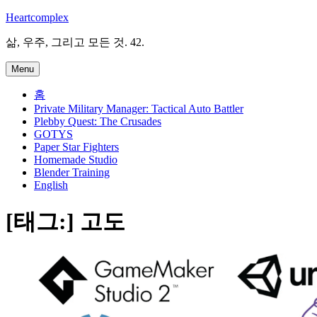
Skip
Heartcomplex
to
content
삶, 우주, 그리고 모든 것. 42.
Menu
홈
Private Military Manager: Tactical Auto Battler
Plebby Quest: The Crusades
GOTYS
Paper Star Fighters
Homemade Studio
Blender Training
English
[태그:]
고도