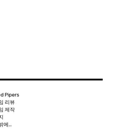
ed Pipers
임 리뷰
임 제작
지
밖에…