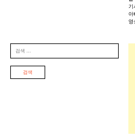
기
아
영
검
색: