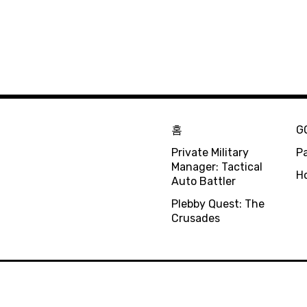
홈
G
Private Military
Pa
Manager: Tactical
H
Auto Battler
Plebby Quest: The
Crusades