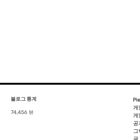
블로그 통계
Pi
게
74,456 뷰
게
공
그
글