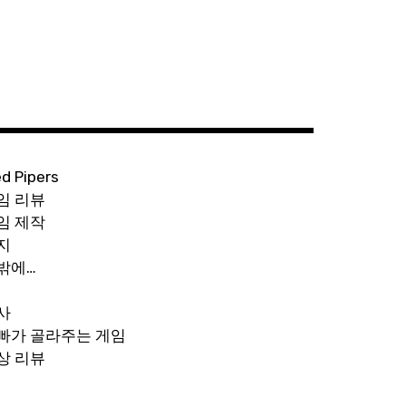
ed Pipers
임 리뷰
임 제작
지
밖에…
사
빠가 골라주는 게임
상 리뷰