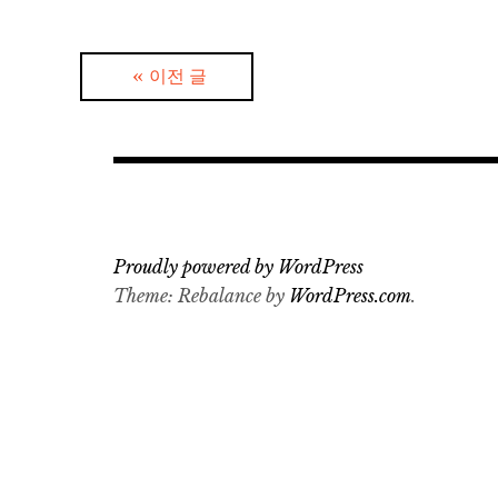
글
이전 글
탐
색
Proudly powered by WordPress
Theme: Rebalance by
WordPress.com
.