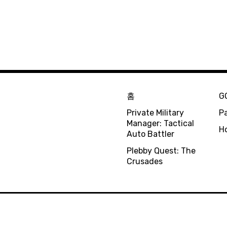
홈
G
Private Military
Pa
Manager: Tactical
H
Auto Battler
Plebby Quest: The
Crusades