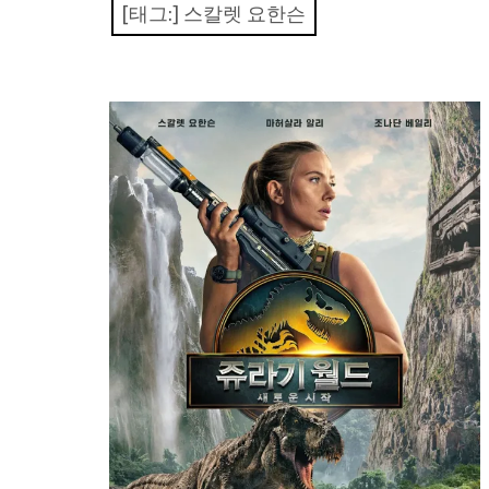
[태그:]
스칼렛 요한슨