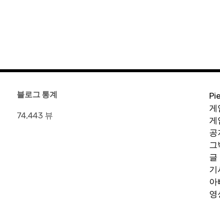
블로그 통계
Pi
게
74,443 뷰
게
공
그
글
기
아
영