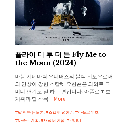
플라이 미 투 더 문 Fly Me to
the Moon (2024)
마블 시네마틱 유니버스의 블랙 위도우로써
의 인상이 강한 스칼렛 요한슨은 의외로 코
미디 연기도 잘 하는 편입니다. 아폴로 11호
계획과 달 착륙 …
More
달 착륙 음모론
,
스칼렛 요한슨
,
아폴로 11호
,
아폴로 계획
,
채닝 테이텀
,
코미디