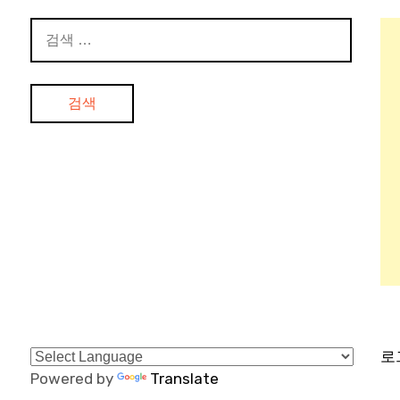
검
색:
로
Powered by
Translate