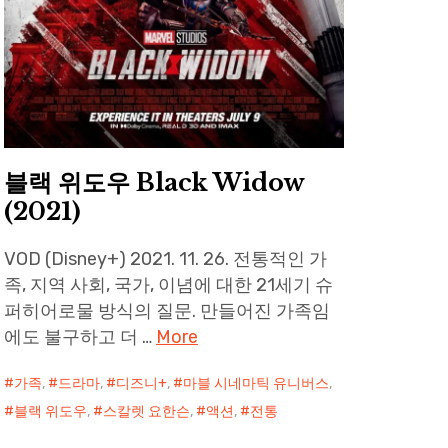
블랙 위도우 Black Widow
(2021)
VOD (Disney+) 2021. 11. 26. 전통적인 가
족, 지역 사회, 국가, 이념에 대한 21세기 슈
퍼히어로물 방식의 질문. 만들어진 가족임
에도 불구하고 더 …
More
가족
,
드라마
,
디즈니+
,
마블 시네마틱 유니버스
,
블랙 위도우
,
스칼렛 요한슨
,
액션
,
전통