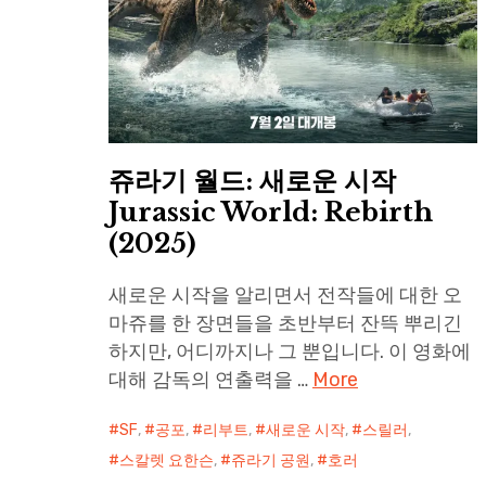
쥬라기 월드: 새로운 시작
Jurassic World: Rebirth
(2025)
새로운 시작을 알리면서 전작들에 대한 오
마쥬를 한 장면들을 초반부터 잔뜩 뿌리긴
하지만, 어디까지나 그 뿐입니다. 이 영화에
대해 감독의 연출력을 …
More
SF
,
공포
,
리부트
,
새로운 시작
,
스릴러
,
스칼렛 요한슨
,
쥬라기 공원
,
호러