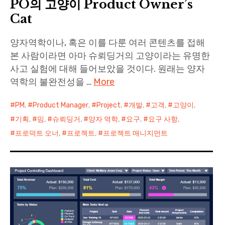
PO의 고양이 Product Owner’s
Cat
양자역학이나, 혹은 이를 다룬 여러 콘텐츠를 접해
본 사람이라면 아마 슈뢰딩거의 고양이라는 유명한
사고 실험에 대해 들어보았을 것이다. 원래는 양자
역학의 불완전성을 …
More
PM
,
Product Manager
,
Project
,
개발
,
고객
,
고양이
,
기획
,
밈
,
슈뢰딩거
,
양자 역학
,
요구
,
요구 사항
,
프로덕트 오너
,
프로젝트
,
프로젝트 매니지먼트