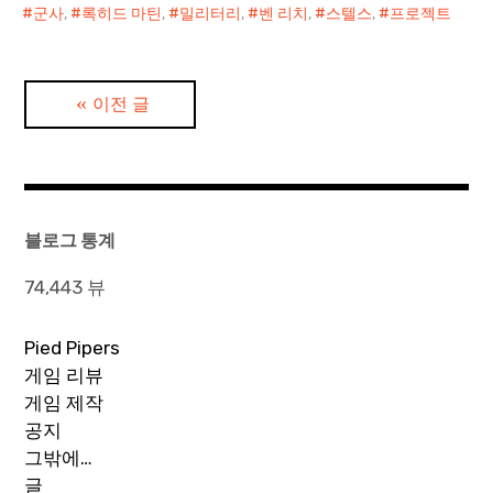
군사
,
록히드 마틴
,
밀리터리
,
벤 리치
,
스텔스
,
프로젝트
글
이전 글
탐
색
블로그 통계
74,443 뷰
Pied Pipers
게임 리뷰
게임 제작
공지
그밖에…
글