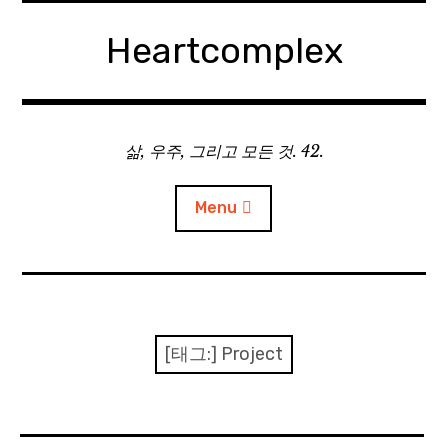
Skip
to
Heartcomplex
content
삶, 우주, 그리고 모든 것. 42.
Menu
홈
Private Military Manager: Tactical Auto Battler
[태그:]
Project
Plebby Quest: The Crusades
GOTYS