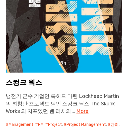
스컹크 웍스
냉전기 군수 기업인 록히드 마틴 Lockheed Martin
의 최첨단 프로젝트 팀인 스컹크 웍스 The Skunk
Works 의 치프였던 벤 리치의 …
More
Management
,
PM
,
Project
,
Project Management
,
관리
,