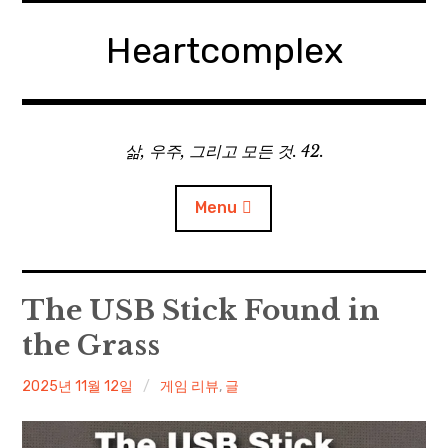
Skip
to
Heartcomplex
content
삶, 우주, 그리고 모든 것. 42.
Menu
홈
The USB Stick Found in
the Grass
Private Military Manager: Tactical Auto Battler
irene
2025년 11월 12일
게임 리뷰
,
글
Plebby Quest: The Crusades
GOTYS