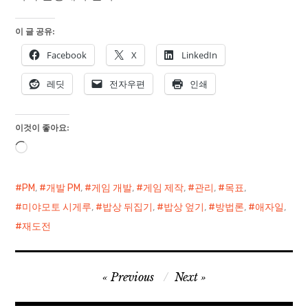
이 글 공유:
Facebook
X
LinkedIn
레딧
전자우편
인쇄
이것이 좋아요:
로
드
중...
PM
,
개발 PM
,
게임 개발
,
게임 제작
,
관리
,
목표
,
미야모토 시게루
,
밥상 뒤집기
,
밥상 엎기
,
방법론
,
애자일
,
재도전
글
Previous
Next
탐