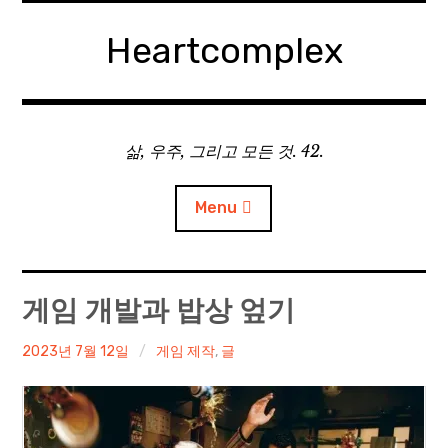
Skip
to
Heartcomplex
content
삶, 우주, 그리고 모든 것. 42.
Menu
홈
게임 개발과 밥상 엎기
Private Military Manager: Tactical Auto Battler
irene
2023년 7월 12일
게임 제작
,
글
Plebby Quest: The Crusades
GOTYS