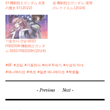
S1 機動戦士ガンダム 水星
엠 機動戦士ガンダム: 復讐
の魔女 S1 (2022)
のレクイエム (2024)
기동전사 건담 SEED
FREEDOM 機動戦士ガンダ
ム SEED FREEDOM (2024)
SF
,
건담
,
기동전사
,
비우주세기
,
수성의 마녀
,
애니메이션
,
액션
,
일본 애니메이션
,
학원물
글
Previous
Next
탐
색