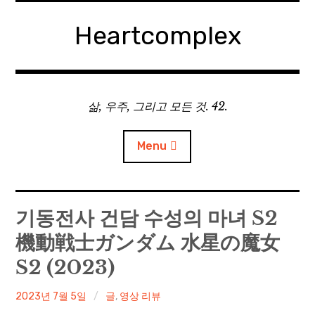
Skip
to
Heartcomplex
content
삶, 우주, 그리고 모든 것. 42.
Menu
홈
기동전사 건담 수성의 마녀 S2
機動戦士ガンダム 水星の魔女
Private Military Manager: Tactical Auto Battler
S2 (2023)
Plebby Quest: The Crusades
irene
2023년 7월 5일
글
,
영상 리뷰
GOTYS