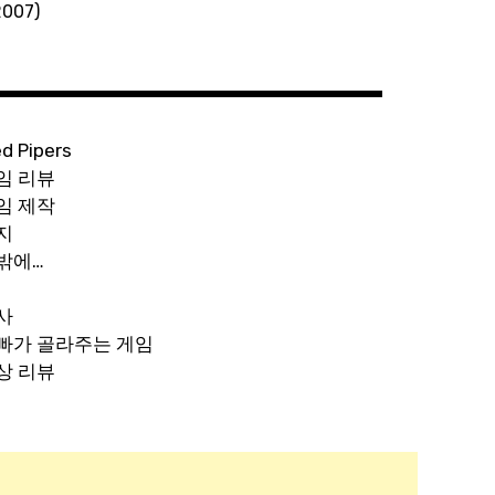
007)
ed Pipers
임 리뷰
임 제작
지
밖에…
사
빠가 골라주는 게임
상 리뷰