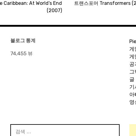
ribbean: At World’s End
트랜스포머 Transformers (2
(2007)
블로그 통계
Pi
게
74,455 뷰
게
공
그
글
기
아
영
검
색: