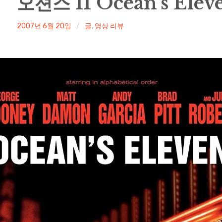
오션스 11 Ocean’s Eleve
irene
2007년 6월 20일
글
,
영상 리뷰