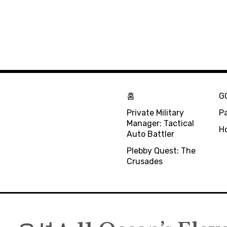
홈
G
Private Military
Pa
Manager: Tactical
H
Auto Battler
Plebby Quest: The
Crusades