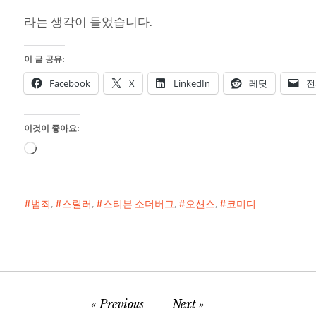
라는 생각이 들었습니다.
이 글 공유:
Facebook
X
LinkedIn
레딧
전
이것이 좋아요:
로
드
중...
범죄
,
스릴러
,
스티븐 소더버그
,
오션스
,
코미디
Previous
Next