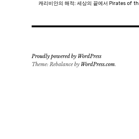
탐
캐리비안의 해적: 세상의 끝에서 Pirates of the Ca
색
Proudly powered by WordPress
Theme: Rebalance by
WordPress.com
.