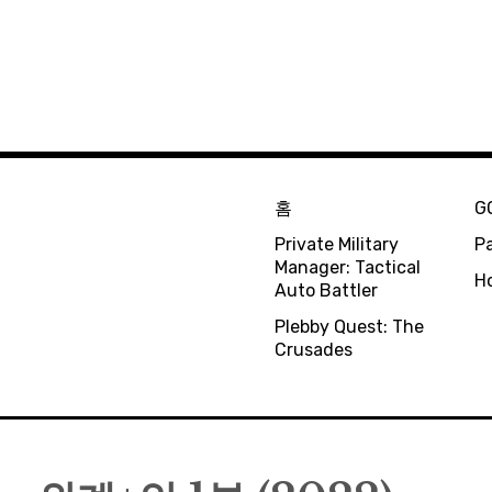
홈
G
Private Military
Pa
Manager: Tactical
H
Auto Battler
Plebby Quest: The
Crusades