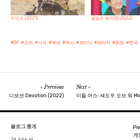
차인표 (2021)
셀럽은 회의중(2022)
SF
,
고려
,
사극
,
액션
,
역사
,
코미디
,
판타지
,
퓨전
,
한국
,
Previous
Next
디보션 Devotion (2022)
미들 어스: 섀도우 오브 워 Middl
블로그 통계
Pi
게
74,446 뷰