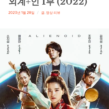
외계+인 1부 (2022)
irene
2023년 1월 28일
글
,
영상 리뷰