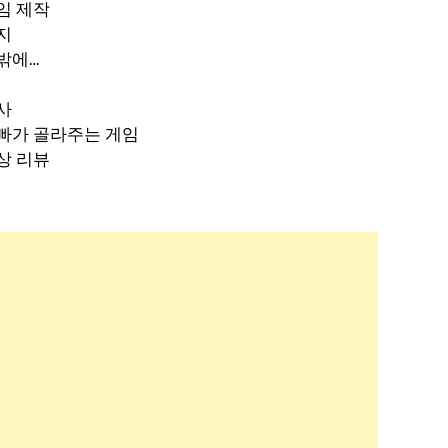
임 제작
지
밖에…
사
빠가 골라주는 게임
상 리뷰