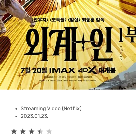
Streaming Video (Netflix)
2023.01.23.
⭐
⭐
⭐
⭐
평가: 3.5/5