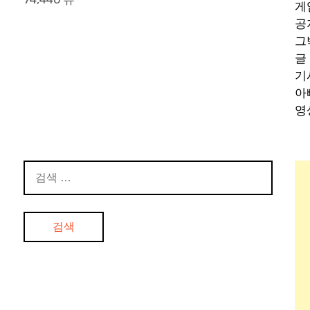
게
공
그
글
기
아
영
검
색: