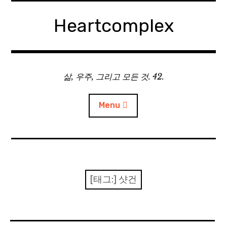
Skip
to
Heartcomplex
content
삶, 우주, 그리고 모든 것. 42.
Menu
홈
Private Military Manager: Tactical Auto Battler
[태그:]
샷건
Plebby Quest: The Crusades
GOTYS