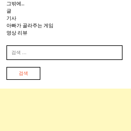
그밖에…
글
기사
아빠가 골라주는 게임
영상 리뷰
검
색: