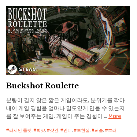
Paper Star Fighters
Homemade Studio
Blender Training
English
Buckshot Roulette
분량이 길지 않은 짧은 게임이라도, 분위기를 깎아
내어 게임 경험을 얼마나 밀도있게 만들 수 있는지
를 잘 보여주는 게임. 게임이 주는 경험이 …
More
러시안 룰렛
,
벅샷
,
샷건
,
인디
,
초현실
,
퍼즐
,
호러