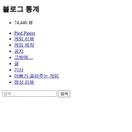
탐
블로그 통계
색
74,446 뷰
Pied Pipers
게임 리뷰
게임 제작
공지
그밖에…
글
기사
아빠가 골라주는 게임
영상 리뷰
검
색: