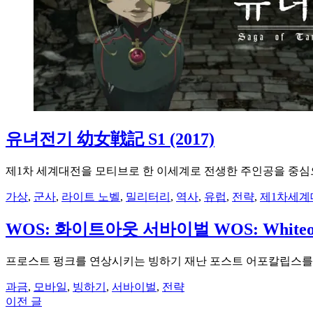
유녀전기 幼女戦記 S1 (2017)
제1차 세계대전을 모티브로 한 이세계로 전생한 주인공을 중심으
가상
,
군사
,
라이트 노벨
,
밀리터리
,
역사
,
유럽
,
전략
,
제1차세계
WOS: 화이트아웃 서바이벌 WOS: Whiteout 
프로스트 펑크를 연상시키는 빙하기 재난 포스트 어포칼립스를 
과금
,
모바일
,
빙하기
,
서바이벌
,
전략
이전 글
글