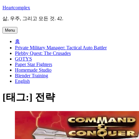
Skip
Heartcomplex
to
content
삶, 우주, 그리고 모든 것. 42.
Menu
홈
Private Military Manager: Tactical Auto Battler
Plebby Quest: The Crusades
GOTYS
Paper Star Fighters
Homemade Studio
Blender Training
English
[태그:]
전략