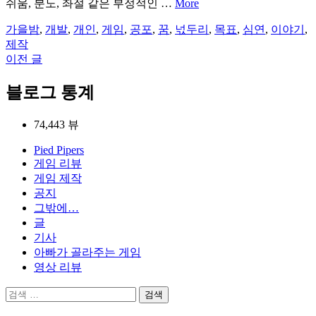
쉬움, 분노, 좌절 같은 부정적인 …
More
가을밤
,
개발
,
개인
,
게임
,
공포
,
꿈
,
넋두리
,
목표
,
심연
,
이야기
,
제작
이전 글
글
탐
블로그 통계
색
74,443 뷰
Pied Pipers
게임 리뷰
게임 제작
공지
그밖에…
글
기사
아빠가 골라주는 게임
영상 리뷰
검
색: