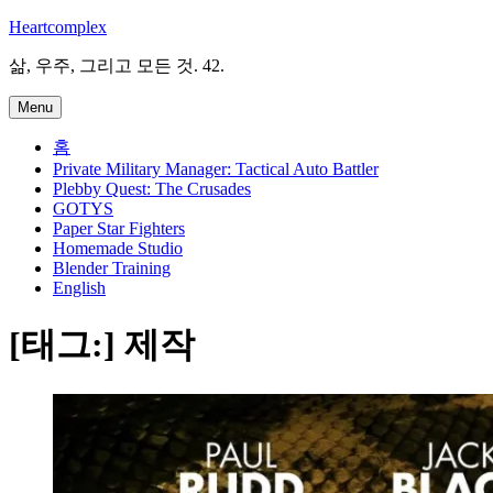
Skip
Heartcomplex
to
content
삶, 우주, 그리고 모든 것. 42.
Menu
홈
Private Military Manager: Tactical Auto Battler
Plebby Quest: The Crusades
GOTYS
Paper Star Fighters
Homemade Studio
Blender Training
English
[태그:]
제작