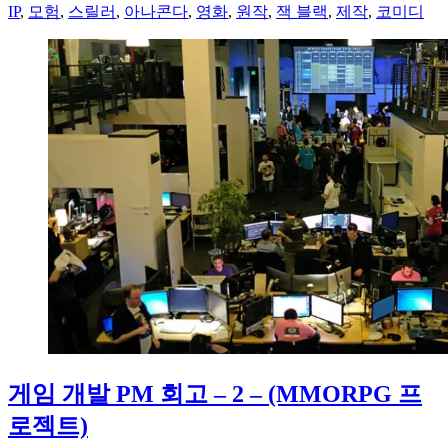
IP
,
모험
,
스릴러
,
아나콘다
,
영화
,
원작
,
잭 블랙
,
제작
,
코미디
게임 개발 PM 회고 – 2 – (MMORPG 프
로젝트)