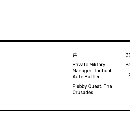
홈
G
Private Military
Pa
Manager: Tactical
H
Auto Battler
Plebby Quest: The
Crusades