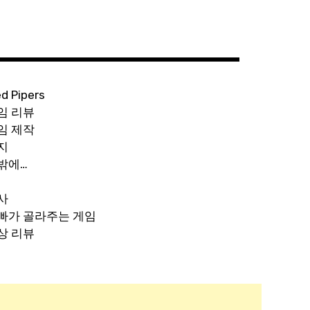
ed Pipers
임 리뷰
임 제작
지
밖에…
사
빠가 골라주는 게임
상 리뷰