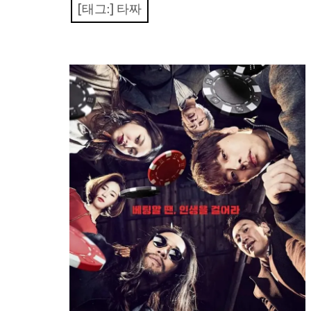
[태그:]
타짜