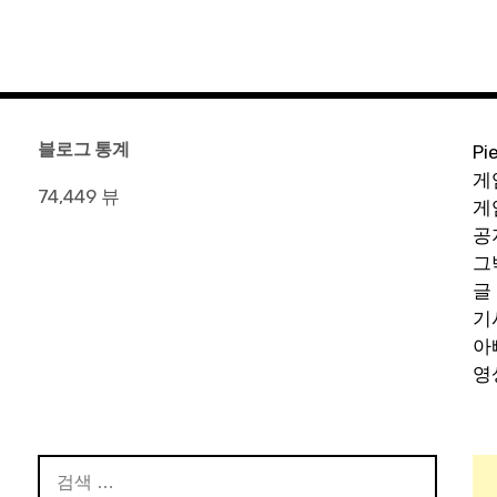
블로그 통계
Pi
게
74,449 뷰
게
공
그
글
기
아
영
검
색: