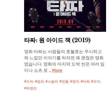
타짜: 원 아이드 잭 (2019)
영화 타짜는 사람들의 호불호는 무시하고
제 느낌만 이야기를 하자면 꽤 괜찮은 영화
였습니다. 영화의 마지막 도박 씬은 여러 밈
이나 쇼츠 로 …
More
도박
,
범죄
,
스릴러
,
연출
,
원작
,
타짜
,
포커
,
허영만