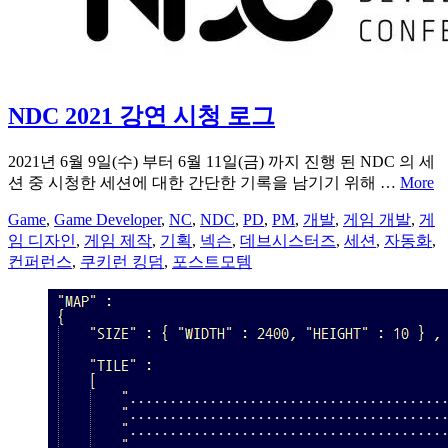
NDC 2021 강연 시청 로그
2021년 6월 9일(수) 부터 6월 11일(금) 까지 진행 된 NDC 의 세
션 중 시청한 세션에 대한 간단한 기록을 남기기 위해 …
More
Game
,
Game Developer
,
NC
,
NDC
,
PD
,
PM
,
개발
,
게임 개발
,
게
임 디자인
,
게임 제작
,
기획
,
넥슨
,
데브시스터즈
,
세션
,
자동화
,
컨퍼런스
,
쿠키런 킹덤
,
포스트모템