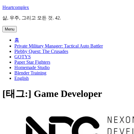
Skip
Heartcomplex
to
content
삶, 우주, 그리고 모든 것. 42.
Menu
홈
Private Military Manager: Tactical Auto Battler
Plebby Quest: The Crusades
GOTYS
Paper Star Fighters
Homemade Studio
Blender Training
English
[태그:]
Game Developer