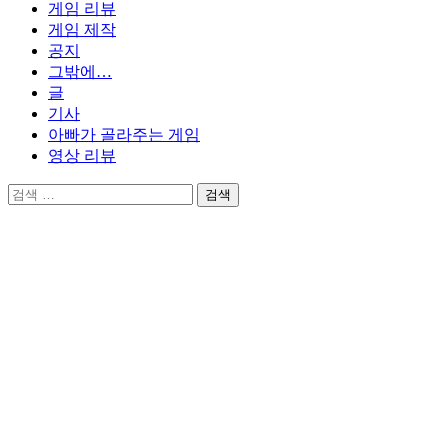
게임 리뷰
게임 제작
공지
그밖에…
글
기사
아빠가 골라주는 게임
영상 리뷰
검
색: