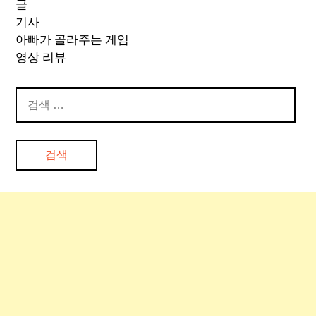
글
기사
아빠가 골라주는 게임
영상 리뷰
검
색: