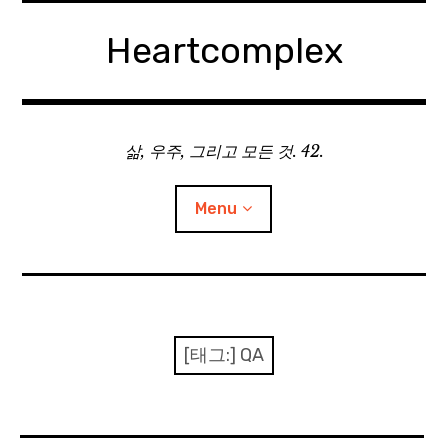
Skip
to
Heartcomplex
content
삶, 우주, 그리고 모든 것. 42.
Menu
홈
Private Military Manager: Tactical Auto Battler
[태그:]
QA
Plebby Quest: The Crusades
GOTYS