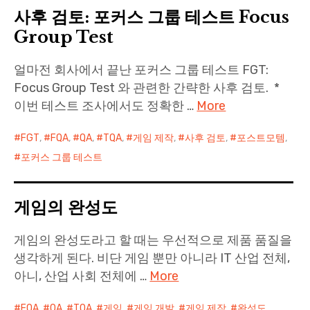
사후 검토: 포커스 그룹 테스트 Focus
Paper Star Fighters
Group Test
Homemade Studio
얼마전 회사에서 끝난 포커스 그룹 테스트 FGT:
Focus Group Test 와 관련한 간략한 사후 검토. *
Blender Training
이번 테스트 조사에서도 정확한 …
More
English
FGT
,
FQA
,
QA
,
TQA
,
게임 제작
,
사후 검토
,
포스트모템
,
포커스 그룹 테스트
게임의 완성도
게임의 완성도라고 할 때는 우선적으로 제품 품질을
생각하게 된다. 비단 게임 뿐만 아니라 IT 산업 전체,
아니, 산업 사회 전체에 …
More
FQA
,
QA
,
TQA
,
게임
,
게임 개발
,
게임 제작
,
완성도
,