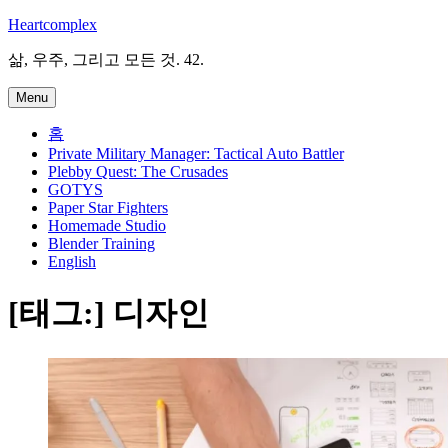
Skip
Heartcomplex
to
content
삶, 우주, 그리고 모든 것. 42.
Menu
홈
Private Military Manager: Tactical Auto Battler
Plebby Quest: The Crusades
GOTYS
Paper Star Fighters
Homemade Studio
Blender Training
English
[태그:]
디자인