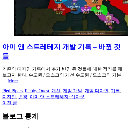
아미 앤 스트레테지 개발 기록 – 바뀐 것
들
기존의 디자인 기록에서 추가 변경 된 것들에 대한 정리를 해
보고자 한다. 수도원 / 모스크의 개선 수도원 / 모스크의 기본
…
More
Pied Pipers
,
Plebby Quest
,
개선
,
게임 개발
,
게임 디자인
,
기록
,
디자인
,
변경
,
아미 앤 스트레테지: 십자군
이전 글
글
탐
블로그 통계
색