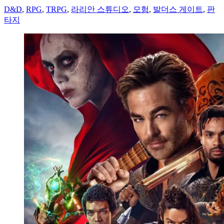
D&D
,
RPG
,
TRPG
,
라리안 스튜디오
,
모험
,
발더스 게이트
,
판
타지