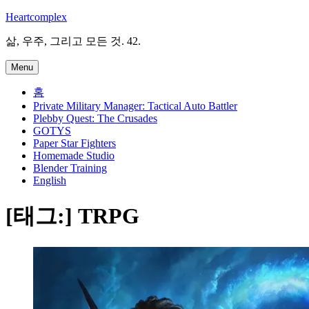
Skip
Heartcomplex
to
content
삶, 우주, 그리고 모든 것. 42.
Menu
홈
Private Military Manager: Tactical Auto Battler
Plebby Quest: The Crusades
GOTYS
Paper Star Fighters
Homemade Studio
Blender Training
English
[태그:]
TRPG