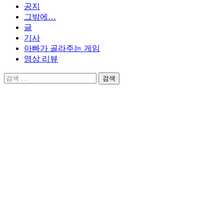
공지
그밖에…
글
기사
아빠가 골라주는 게임
영상 리뷰
검
색: