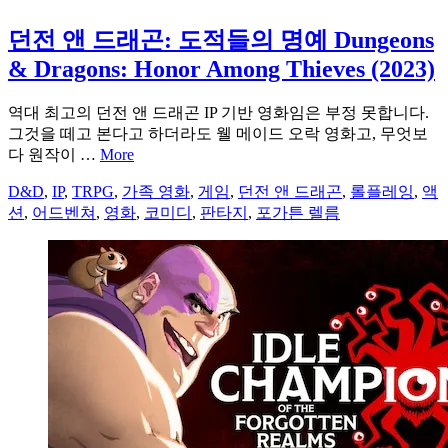
던전 앤 드래곤: 도적들의 명예 Dungeons
& Dragons: Honor Among Thieves (2023)
역대 최고의 던전 앤 드래곤 IP 기반 영화임은 부정 못합니다.
그것을 떼고 본다고 하더라도 웰 메이드 오락 영화고, 무엇보
다 원작이 …
More
D&D
,
IP
,
TRPG
,
가족 영화
,
게임
,
던전 앤 드래곤
,
롤플레잉
,
액
션
,
어드벤쳐
,
영화
,
코미디
,
판타지
,
포가튼 렐름