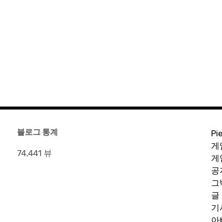
블로그 통계
Pi
게
74,441 뷰
게
공
그
글
기
아