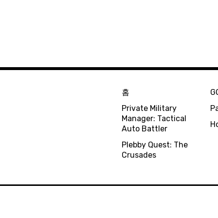
홈
G
Private Military
Pa
Manager: Tactical
H
Auto Battler
Plebby Quest: The
Crusades