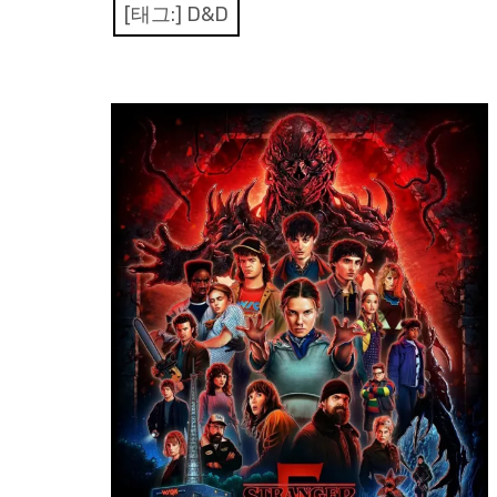
[태그:]
D&D