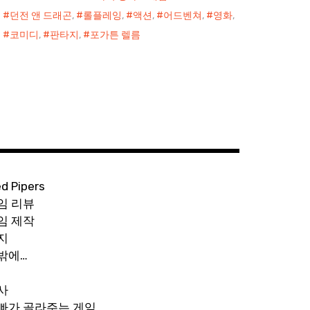
던전 앤 드래곤
,
롤플레잉
,
액션
,
어드벤쳐
,
영화
,
코미디
,
판타지
,
포가튼 렐름
ed Pipers
임 리뷰
임 제작
지
밖에…
사
빠가 골라주는 게임