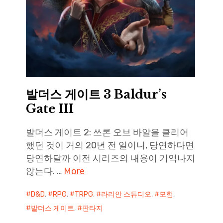
발더스 게이트 3 Baldur’s
Gate III
발더스 게이트 2: 쓰론 오브 바알을 클리어
했던 것이 거의 20년 전 일이니, 당연하다면
당연하달까 이전 시리즈의 내용이 기억나지
않는다. …
More
D&D
,
RPG
,
TRPG
,
라리안 스튜디오
,
모험
,
발더스 게이트
,
판타지