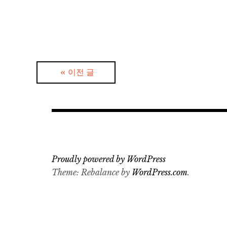
글
이전 글
탐
색
Proudly powered by WordPress
Theme: Rebalance by
WordPress.com
.