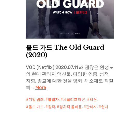
올드 가드 The Old Guard
(2020)
VOD (Netflix) 2020.07.11 꽤 괜찮은 완성도
의 현대 판타지 액션물. 다양한 인종, 성적
지향, 종교에 대한 것을 영화 속 소재로 적절
히 …
More
기업 범죄
,
불멸자
,
샤를리즈 테론
,
액션
,
올드 가드
,
원작
,
정치적 올바름
,
판타지
,
현대