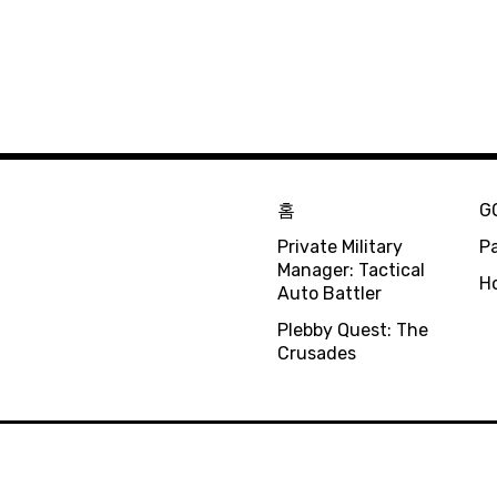
홈
G
Private Military
Pa
Manager: Tactical
H
Auto Battler
Plebby Quest: The
Crusades