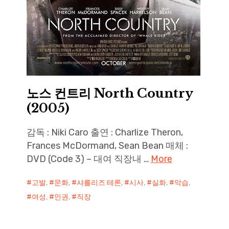
노스 컨트리 North Country
(2005)
감독 : Niki Caro 출연 : Charlize Theron,
Frances McDormand, Sean Bean 매체 :
DVD (Code 3) – 대여 직장내 …
More
고발
,
문화
,
샤를리즈 테론
,
시사
,
실화
,
악습
,
여성
,
인권
,
직장