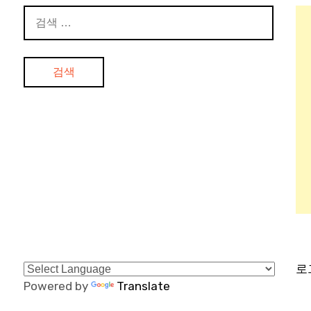
검
색:
로
Powered by
Translate