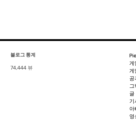
블로그 통계
Pi
게
74,444 뷰
게
공
그
글
기
아
영