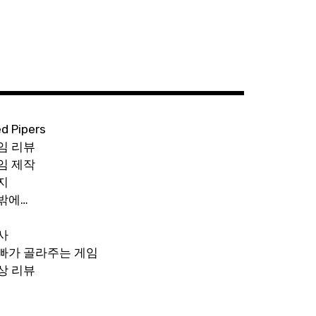
ed Pipers
임 리뷰
임 제작
지
밖에…
사
빠가 골라주는 게임
상 리뷰