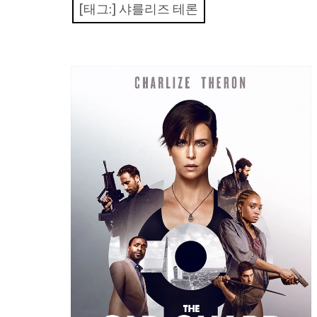
[태그:]
샤를리즈 테론